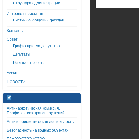
Структура администрации
Интернет-приемная
Счетчик обращений граждан
Контакты
Совет
График приема депутатов
Депутаты
Регламент совета
Устав
НОВОСТИ
Антинаркотическая комиссия,
Профилактика правонарушений
Антитеррористическая деятельность
Безопасность на водных объектах!