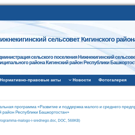
ижнекигинский сельсовет Кигинского район
дминистрация сельского поселения Нижнекигинский сельсов
иципального района Кигинский район Республики Башкортос
Нормативно-правовые акты
Новости
Фотогалерея
льная программа «Развитие и поддержка малого и среднего пред
й район Республики Башкортостан»
programma-malogo-i-srednego.doc, DOC, 568KB)