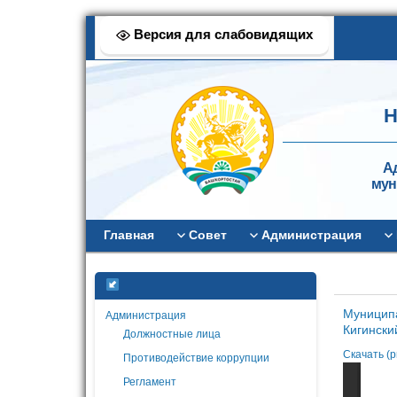
Версия для слабовидящих
Н
А
мун
Главная
Совет
Администрация
Муниципа
Администрация
Кигински
Должностные лица
Скачать (
Противодействие коррупции
Регламент