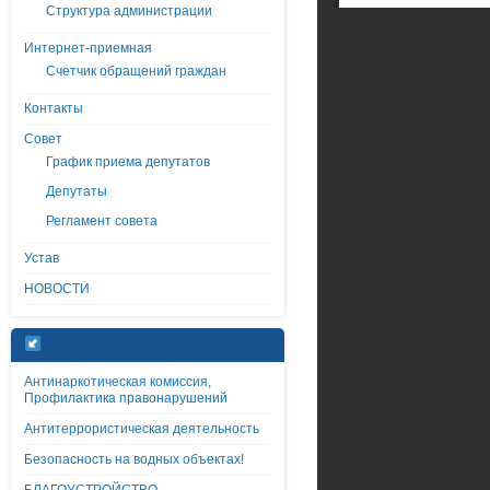
Структура администрации
Интернет-приемная
Счетчик обращений граждан
Контакты
Совет
График приема депутатов
Депутаты
Регламент совета
Устав
НОВОСТИ
Антинаркотическая комиссия,
Профилактика правонарушений
Антитеррористическая деятельность
Безопасность на водных объектах!