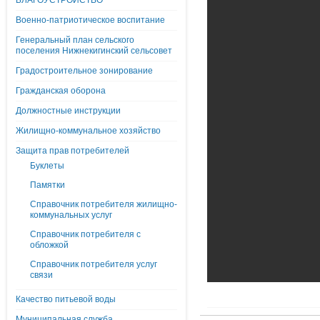
БЛАГОУСТРОЙСТВО
Военно-патриотическое воспитание
Генеральный план сельского
поселения Нижнекигинский сельсовет
Градостроительное зонирование
Гражданская оборона
Должностные инструкции
Жилищно-коммунальное хозяйство
Защита прав потребителей
Буклеты
Памятки
Справочник потребителя жилищно-
коммунальных услуг
Справочник потребителя с
обложкой
Справочник потребителя услуг
связи
Качество питьевой воды
Муниципальная служба