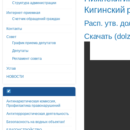
Структура администрации
Кигинский 
Интернет-приемная
Счетчик обращений граждан
Расп. утв. д
Контакты
Скачать (dol
Совет
График приема депутатов
Депутаты
Регламент совета
Устав
НОВОСТИ
Антинаркотическая комиссия,
Профилактика правонарушений
Антитеррористическая деятельность
Безопасность на водных объектах!