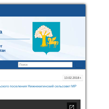
а
ет
тан
13.02.2018 г.
ьского поселения Нижнекигинский сельсовет МР