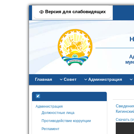
Версия для слабовидящих
Н
А
мун
Главная
Совет
Администрация
Сведения
Администрация
Кигински
Должностные лица
Скачать (s
Противодействие коррупции
Регламент