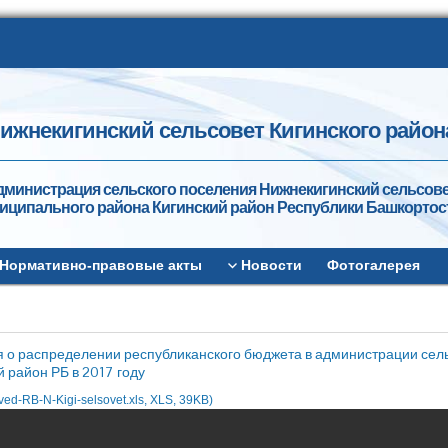
ижнекигинский сельсовет Кигинского район
дминистрация сельского поселения Нижнекигинский сельсов
иципального района Кигинский район Республики Башкортос
Нормативно-правовые акты
Новости
Фотогалерея
 о распределении республиканского бюджета в администрации сел
й район РБ в 2017 году
ved-RB-N-Kigi-selsovet.xls, XLS, 39KB)