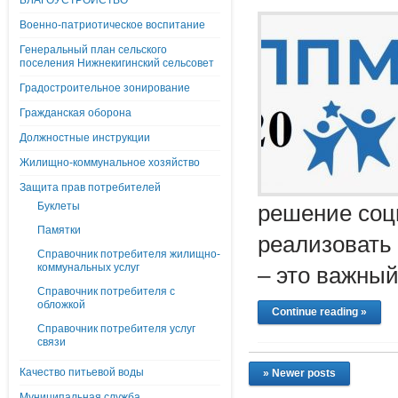
БЛАГОУСТРОЙСТВО
Военно-патриотическое воспитание
Генеральный план сельского
поселения Нижнекигинский сельсовет
Градостроительное зонирование
Гражданская оборона
Должностные инструкции
Жилищно-коммунальное хозяйство
Защита прав потребителей
Буклеты
решение соц
Памятки
реализовать 
Справочник потребителя жилищно-
коммунальных услуг
– это важны
Справочник потребителя с
обложкой
Continue reading »
Справочник потребителя услуг
связи
Качество питьевой воды
» Newer posts
Муниципальная служба