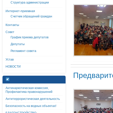
Структура администрации
Интернет-приемная
Счетчик обращений граждан
Контакты
Совет
График приема депутатов
Депутаты
Регламент совета
Устав
НОВОСТИ
Предварите
Антинаркотическая комиссия,
Профилактика правонарушений
Антитеррористическая деятельность
Безопасность на водных объектах!