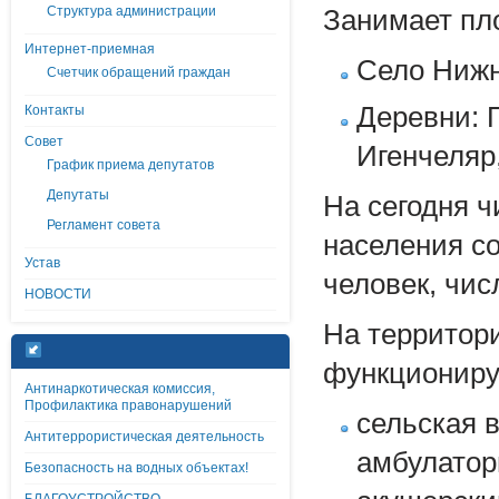
Структура администрации
Занимает пло
Интернет-приемная
Село Нижн
Счетчик обращений граждан
Деревни: 
Контакты
Совет
Игенчеляр
График приема депутатов
Депутаты
На сегодня 
Регламент совета
населения со
Устав
человек, чис
НОВОСТИ
На территор
функциониру
Антинаркотическая комиссия,
Профилактика правонарушений
сельская 
Антитеррористическая деятельность
амбулатор
Безопасность на водных объектах!