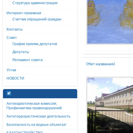
Структура администрации
Интернет-приемная
Счетчик обращений граждан
Контакты
Совет
График приема депутатов
Депутаты
Регламент совета
(Нет названия)
Устав
НОВОСТИ
Антинаркотическая комиссия,
Профилактика правонарушений
Антитеррористическая деятельность
Безопасность на водных объектах!